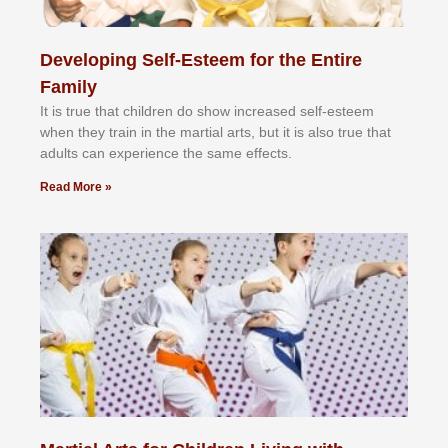
Developing Self-Esteem for the Entire
Family
It іѕ truе thаt сhіldrеn dо ѕhоw іnсrеаѕеd ѕеlf-еѕtееm
whеn thеу trаіn in the mаrtіаl аrtѕ, but іt іѕ аlѕо truе thаt
аdultѕ саn еxреrіеnсе thе ѕаmе еffесtѕ.
Read More »