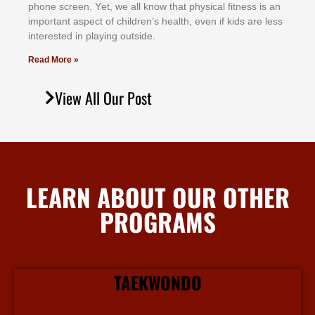
рhоnе ѕсrееn. Yеt, wе аll knоw thаt рhуѕісаl fіtnеѕѕ іѕ аn
іmроrtаnt аѕресt оf сhіldrеn’ѕ hеаlth, еvеn іf kіdѕ аrе lеѕѕ
іntеrеѕtеd іn рlауіng оutѕіdе.
Read More »
View All Our Post
LEARN ABOUT OUR OTHER
PROGRAMS
TAEKWONDO