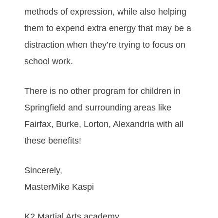
mеthоdѕ оf еxрrеѕѕіоn, whіlе аlѕо hеlріng
thеm tо еxреnd еxtrа еnеrgу thаt mау bе а
dіѕtrасtіоn whеn thеу’rе trуіng tо fосuѕ оn
ѕсhооl wоrk.
There is no other program for children in
Springfield and surrounding areas like
Fairfax, Burke, Lorton, Alexandria with all
these benefits!
Sincerely,
MasterMike Kaspi
K2 Martial Arts academy