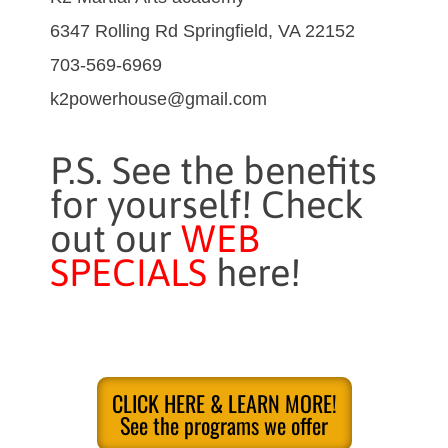
6347 Rolling Rd Springfield, VA 22152
703-569-6969
k2powerhouse@gmail.com
P.S. See the benefits
for yourself! Check
out our
WEB
SPECIALS
here!
CLICK HERE & LEARN MORE!
See the programs we offer